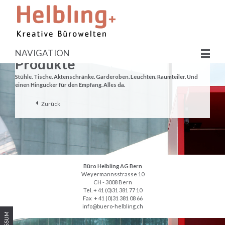
NAVIGATION
Produkte
Stühle. Tische. Aktenschränke. Garderoben. Leuchten. Raumteiler. Und
einen Hingucker für den Empfang. Alles da.
Zurück
Büro Helbling AG Bern
Weyermannsstrasse 10
CH - 3008 Bern
Tel. + 41 (0)31 381 77 10
Fax + 41 (0)31 381 08 66
info@buero-helbling.ch