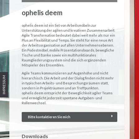
ophelis deem
ophelis deem ist ein Set von Arbeitsmöbeln zur
Unterstützung der agilen und kreativen Zusammenarbeit.
Agile Transformation bedeutet dabei weit mehr als nur ein
Plus an Flexibilität und Tempo. Sie steht für eine neue Art
der Arbeitsorganisation auf allen Unternehmensebenen.
Ein Podestmöbel, mobile Präsentationsboards, bewegliche
Tische und Bänke sowie ein multifunktionales
Raumgliederungssystem sind die sich ergänzenden
Mitspieler des Ensembles.
Agile Teams kommunizieren auf Augenhöhe und nicht
IMPRESSUM
hierarchisch. Die Arbeit und der Dialog finden nicht mehr
in typischen Arbeits- und Besprechungsräumen statt,
sondern in Projekträumen und an Treffpunkten.
ophelis deem entspricht der Beweglichkeit agiler Teams
und ermöglicht jederzeit spontane Aufgaben- und
Rollenwechsel.
Bitte kontaktieren Sie mich
Downloads