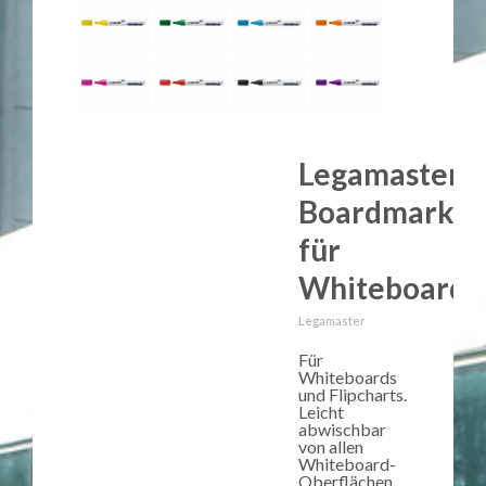
Legamaster
Boardmarker
für
Whiteboards
Legamaster
Für
Whiteboards
und Flipcharts.
Leicht
abwischbar
von allen
Whiteboard-
Oberflächen.