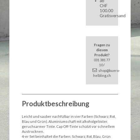
ab
CHF
100.00
Gratisversand
Fragen zu
diesem
Produkt?
031 381 77
10 /
shop@buero-
helbling.ch
Produktbeschreibung
Leicht und sauber nachfülbar in vier Farben (Schwarz, Rot,
Blau und Grün). Aluminiumschaft mit alkoholgelöster,
geruchsarmer Tinte. Cap Off-Tinte schützt vor schnellem
Austrocknen.
4-er Set beinhaltet die Farben: Schwarz, Rot, Blau, Grün