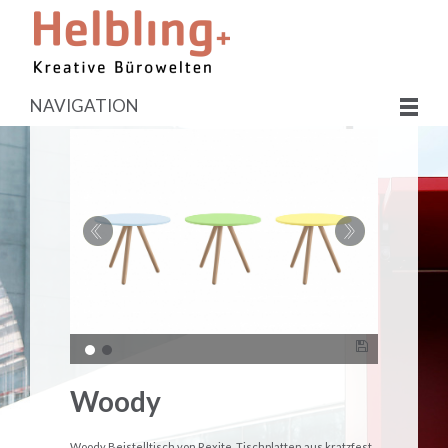
NAVIGATION
Woody
Woody Beistelltisch von Rexite. Tischplatten aus kratzfest